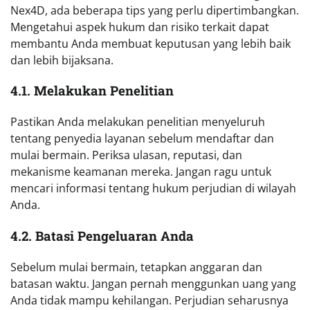
Nex4D, ada beberapa tips yang perlu dipertimbangkan.
Mengetahui aspek hukum dan risiko terkait dapat
membantu Anda membuat keputusan yang lebih baik
dan lebih bijaksana.
4.1. Melakukan Penelitian
Pastikan Anda melakukan penelitian menyeluruh
tentang penyedia layanan sebelum mendaftar dan
mulai bermain. Periksa ulasan, reputasi, dan
mekanisme keamanan mereka. Jangan ragu untuk
mencari informasi tentang hukum perjudian di wilayah
Anda.
4.2. Batasi Pengeluaran Anda
Sebelum mulai bermain, tetapkan anggaran dan
batasan waktu. Jangan pernah menggunkan uang yang
Anda tidak mampu kehilangan. Perjudian seharusnya