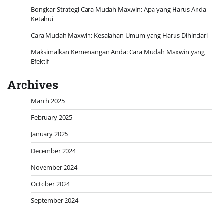
Bongkar Strategi Cara Mudah Maxwin: Apa yang Harus Anda
Ketahui
Cara Mudah Maxwin: Kesalahan Umum yang Harus Dihindari
Maksimalkan Kemenangan Anda: Cara Mudah Maxwin yang
Efektif
Archives
March 2025
February 2025
January 2025
December 2024
November 2024
October 2024
September 2024