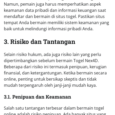
Namun, pemain juga harus memperhatikan aspek
keamanan data pribadi dan informasi keuangan saat
mendaftar dan bermain di situs togel. Pastikan situs
tempat Anda bermain memiliki sistem keamanan yang
baik untuk melindungi informasi pribadi Anda.
3. Risiko dan Tantangan
Selain risiko hukum, ada juga risiko lain yang perlu
dipertimbangkan sebelum bermain Togel Nex4D.
Beberapa dari risiko ini termasuk penipuan, kerugian
finansial, dan ketergantungan. Ketika bermain secara
online, penting untuk bersikap skeptis dan tidak
mudah terpengaruh oleh janji-janji mudah kaya.
3.1. Penipuan dan Keamanan
Salah satu tantangan terbesar dalam bermain togel
online adalah risiko penipuan. Ada banyak situs yang