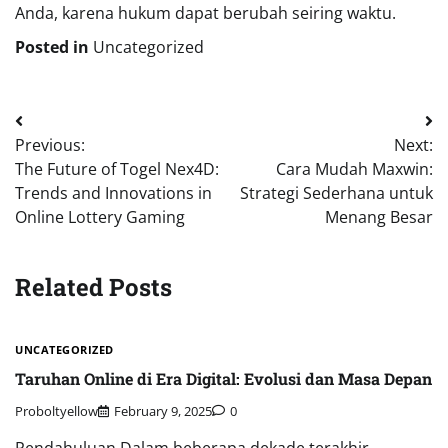
Anda, karena hukum dapat berubah seiring waktu.
Posted in
Uncategorized
Post
Previous:
Next:
navigation
The Future of Togel Nex4D:
Cara Mudah Maxwin:
Trends and Innovations in
Strategi Sederhana untuk
Online Lottery Gaming
Menang Besar
Related Posts
UNCATEGORIZED
Taruhan Online di Era Digital: Evolusi dan Masa Depan
Proboltyellow
February 9, 2025
0
Pendahuluan Dalam beberapa dekade terakhir,