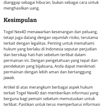
dianggap sebagai hiburan, bukan sebagai cara untuk
menghasilkan uang.
Kesimpulan
Togel Nex4D menawarkan kesenangan dan peluang,
tetapi juga datang dengan sejumlah risiko, terutama
terkait dengan legalitas. Penting untuk memahami
hukum yang berlaku di Indonesia seputar perjudian
dan bersikap hati-hati sebelum terlibat dalam
permainan ini. Dengan pengetahuan yang tepat dan
pendekatan yang bijaksana, Anda dapat menikmati
permainan dengan lebih aman dan bertanggung
jawab.
Artikel di atas merangkum berbagai aspek hukum
terkait Togel Nex4D dan memberikan informasi yang
berguna bagi pemain sebelum memutuskan untuk
terlibat. Pastikan untuk terus memperbarui informasi