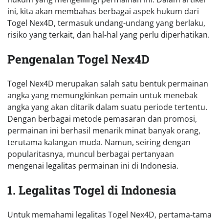
ini, kita akan membahas berbagai aspek hukum dari
Togel Nex4D, termasuk undang-undang yang berlaku,
risiko yang terkait, dan hal-hal yang perlu diperhatikan.
Pengenalan Togel Nex4D
Togel Nex4D merupakan salah satu bentuk permainan
angka yang memungkinkan pemain untuk menebak
angka yang akan ditarik dalam suatu periode tertentu.
Dengan berbagai metode pemasaran dan promosi,
permainan ini berhasil menarik minat banyak orang,
terutama kalangan muda. Namun, seiring dengan
popularitasnya, muncul berbagai pertanyaan
mengenai legalitas permainan ini di Indonesia.
1. Legalitas Togel di Indonesia
Untuk memahami legalitas Togel Nex4D, pertama-tama