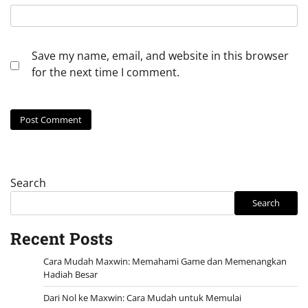
Save my name, email, and website in this browser
for the next time I comment.
Search
Search
Recent Posts
Cara Mudah Maxwin: Memahami Game dan Memenangkan
Hadiah Besar
Dari Nol ke Maxwin: Cara Mudah untuk Memulai